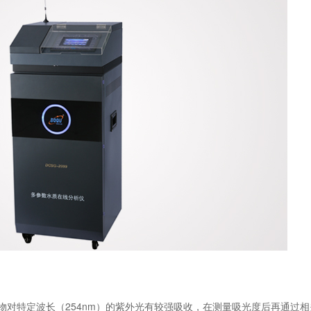
物对特定波长（254nm）的紫外光有较强吸收，在测量吸光度后再通过