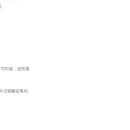
可。
TOC值，进而通
V-过硫酸盐氧化-