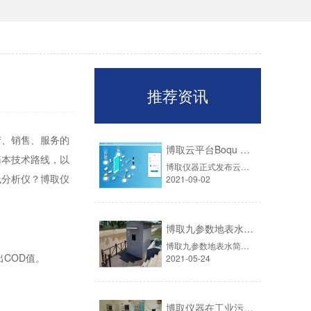
推荐资讯
产、销售、服务的
博取云平台Boqu Cloud V1.0正式发布
基本技术路线，以
博取仪器正式发布云平台BoquCloudV1.0，该平台是基于博取旗下众多的水质分析仪器及数字传感器，通过无线通讯模块将监测数据上传到平台，实现数据的远程查看及设备在线管理，同时也可以兼容其他各类水质分析设备。本平台可以实现微信小程序、手机APP及电脑客户端展示。
线分析仪？博取仪
2021-09-02
博取九参数地表水简易站IMWS60在水利工程水质监测中的应用
博取九参数地表水简易站IMWS60是一套含采水单元、预处理及配水单元、检测分析单元、自动控制单元、数据采集与传输控制单元、远程监控单元及辅助单元于一体的在线水质监控系统，可以实现地表水常规五参数、高锰酸盐指数、氨氮及总磷总氮等指标的水质在线实时监测。
COD值。
2021-05-24
博取仪器在工业污水监测中的应用