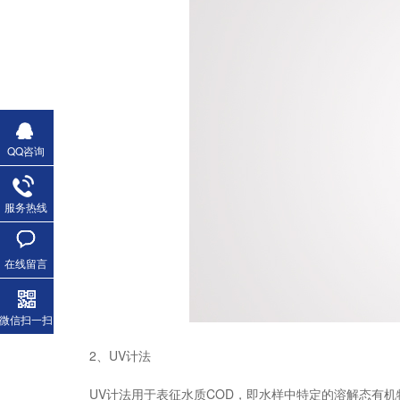
QQ咨询
服务热线
在线留言
微信扫一扫
2、UV计法
UV计法用于表征水质COD，即水样中特定的溶解态有机