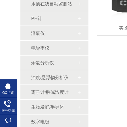
水质在线自动监测站
PH计
实
溶氧仪
电导率仪
余氯分析仪
浊度/悬浮物分析仪
离子计/酸碱浓度计
QQ咨询
生物发酵/半导体
服务热线
数字电极