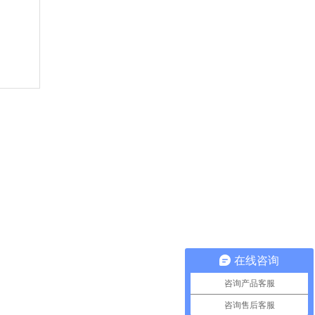
在线咨询
咨询产品客服
咨询售后客服