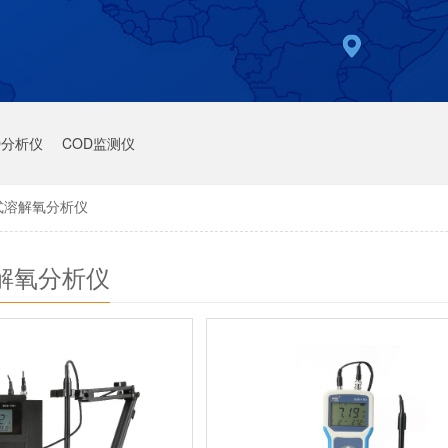
D分析仪
COD监测仪
式溶解氧分析仪
解氧分析仪