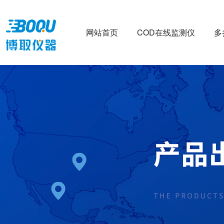
网站首页
COD在线监测仪
多