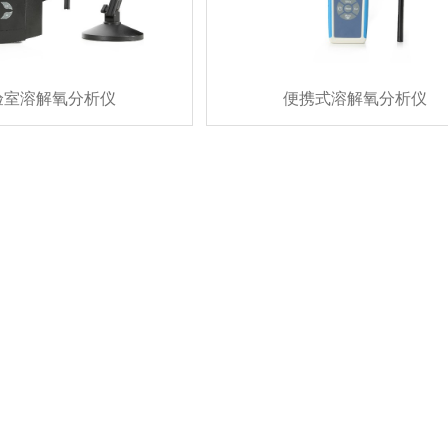
验室溶解氧分析仪
便携式溶解氧分析仪