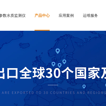
参数水质监测仪
产品中心
应用案例
运维服务