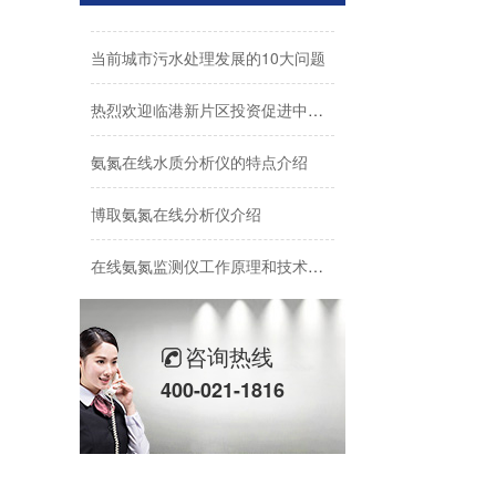
当前城市污水处理发展的10大问题
热烈欢迎临港新片区投资促进中心领导莅临博取参观考察
氨氮在线水质分析仪的特点介绍
博取氨氮在线分析仪介绍
在线氨氮监测仪工作原理和技术参数
水中COD含量过高对我们有哪些影响
咨询热线
MPG-5088 智能水质在线监测站：九参数一体化监测 + 预处理系统
400-021-1816
D130 超轻双通道pH/EC变送器 — 仅0.2kg，一台替代两台
DA800 通用数字变送器平台 — 一台顶七台的万能水质控制器