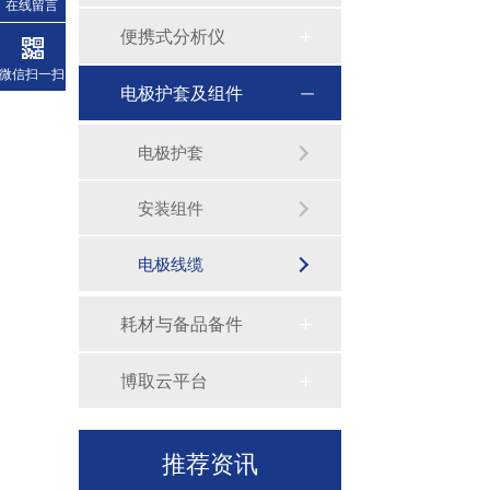
在线留言
便携式分析仪
微信扫一扫
电极护套及组件
电极护套
安装组件
电极线缆
水中COD含量过高对我们有哪些影响
耗材与备品备件
MPG-5088 智能水质在线监测站：九参数一体化监测 + 预处理系统
博取云平台
D130 超轻双通道pH/EC变送器 — 仅0.2kg，一台替代两台
DA800 通用数字变送器平台 — 一台顶七台的万能水质控制器
推荐资讯
水质采样仪器安装地点怎么选择