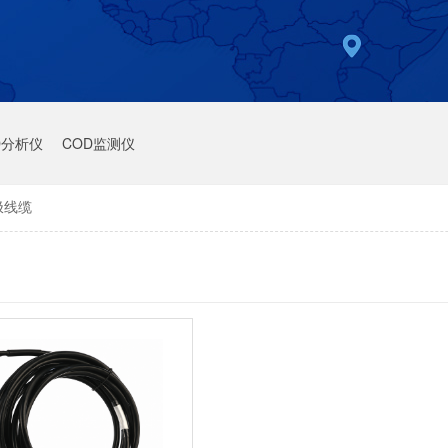
D分析仪
COD监测仪
极线缆